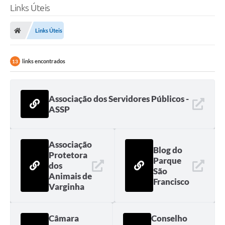
Links Úteis
Links Úteis
links encontrados
13
Associação dos Servidores Públicos -
ASSP
Associação
Blog do
Protetora
Parque
dos
São
Animais de
Francisco
Varginha
Câmara
Conselho