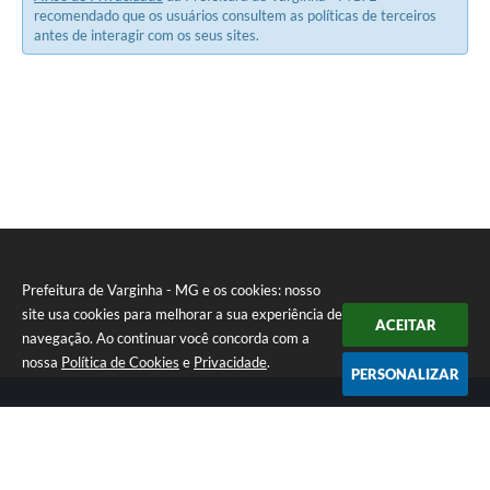
recomendado que os usuários consultem as políticas de terceiros
antes de interagir com os seus sites.
Prefeitura de Varginha - MG e os cookies: nosso
site usa cookies para melhorar a sua experiência de
ACEITAR
navegação. Ao continuar você concorda com a
nossa
Política de Cookies
e
Privacidade
.
PERSONALIZAR
Telefone: (35) 3690-2000
Endereço: Rua Júlio Paulo Marcellini, nº 50 | CEP: 37018-050
Atendimento de Segunda-feira a Sexta-feira das 07h30 as 17h30
CNPJ: 18.240.119/0001-05
Prefeitura de Varginha - MG