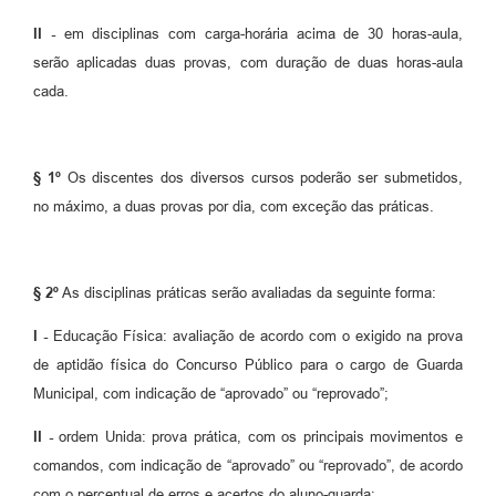
II -
em disciplinas com carga-horária acima de 30 horas-aula,
serão aplicadas duas provas, com duração de duas horas-aula
cada.
§ 1º
Os discentes dos diversos cursos poderão ser submetidos,
no máximo, a duas provas por dia, com exceção das práticas.
§ 2º
As disciplinas práticas serão avaliadas da seguinte forma:
I -
Educação Física: avaliação de acordo com o exigido na prova
de aptidão física do Concurso Público para o cargo de Guarda
Municipal, com indicação de “aprovado” ou “reprovado”;
II -
ordem Unida: prova prática, com os principais movimentos e
comandos, com indicação de “aprovado” ou “reprovado”, de acordo
com o percentual de erros e acertos do aluno-guarda;