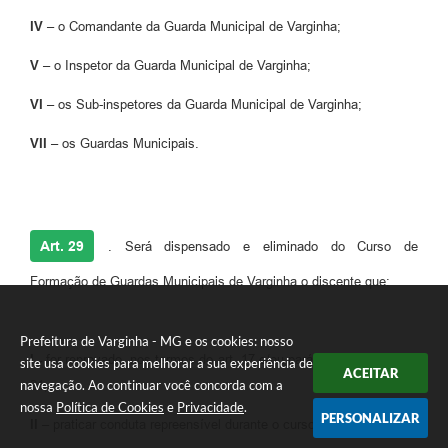
IV –
o Comandante da Guarda Municipal de Varginha;
V –
o Inspetor da Guarda Municipal de Varginha;
VI –
os Sub-inspetores da Guarda Municipal de Varginha;
VII –
os Guardas Municipais.
Art. 29
. Será dispensado e eliminado do Curso de
Formação de Guardas Municipais de Varginha o discente que:
Prefeitura de Varginha - MG e os cookies: nosso
I -
for reprovado, nos termos do art. 17 e/ou parágrafo único do art.
site usa cookies para melhorar a sua experiência de
ACEITAR
navegação. Ao continuar você concorda com a
21;
nossa
Política de Cookies
e
Privacidade
.
PERSONALIZAR
II –
praticar conduta repreensível durante o curso;