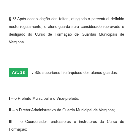
§ 3º
Após consolidação das faltas, atingindo o percentual definido
neste regulamento, o aluno-guarda será considerado reprovado e
desligado do Curso de Formação de Guardas Municipais de
Varginha.
Art. 28
.
São superiores hierárquicos dos alunos-guardas:
I –
o Prefeito Municipal e o Vice-prefeito;
II –
o Diretor Administrativo da Guarda Municipal de Varginha;
III –
o Coordenador, professores e instrutores do Curso de
Formação;