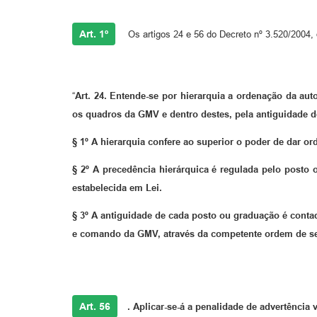
Art. 1º
Os artigos 24 e 56 do Decreto nº 3.520/2004,
“
Art. 24. Entende-se por hierarquia a ordenação da aut
os quadros da GMV e dentro destes, pela antiguidade 
§ 1º A hierarquia confere ao superior o poder de dar or
§ 2º A precedência hierárquica é regulada pelo posto
estabelecida em Lei.
§ 3º A antiguidade de cada posto ou graduação é contad
e comando da GMV, através da competente ordem de ser
Art. 56
. Aplicar-se-á a penalidade de advertência