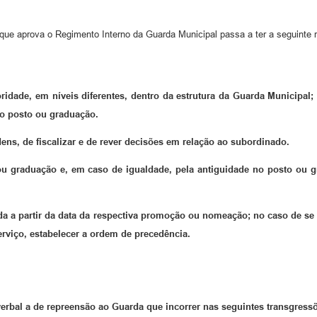
 que aprova o Regimento Interno da Guarda Municipal passa a ter a seguinte 
oridade, em níveis diferentes, dentro da estrutura da Guarda Municipal
do posto ou graduação.
dens, de fiscalizar e de rever decisões em relação ao subordinado.
 ou graduação e, em caso de igualdade, pela antiguidade no posto ou g
a a partir da data da respectiva promoção ou nomeação; no caso de se igu
viço, estabelecer a ordem de precedência.
 verbal a de repreensão ao Guarda que incorrer nas seguintes transgressõ