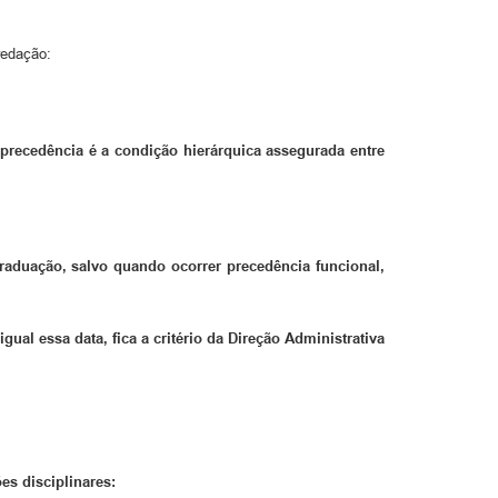
redação:
; precedência é a condição hierárquica assegurada entre
raduação, salvo quando ocorrer precedência funcional,
al essa data, fica a critério da Direção Administrativa
es disciplinares: