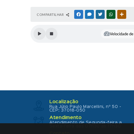
COMPARTILHAR
FACEBOOK
MESSENGER
TWITTER
WHATSAPP
OUTR
Velocidade de 
Localização
Rua Júlio Paulo Marcellini, nº 50 -
CEP: 37018-050
Atendimento
Atendimento de Segunda-feira a
Sexta-feira das 07h30 as 17h30
Contato