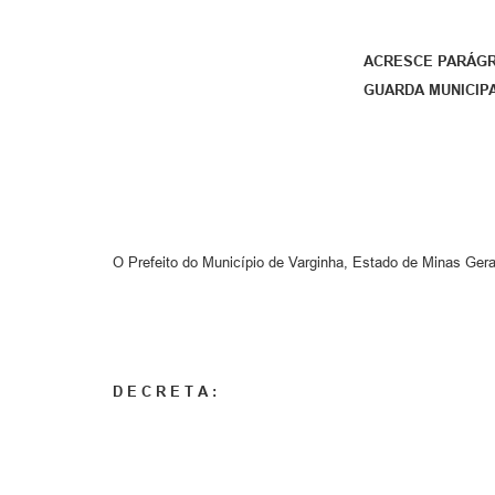
ACRESCE PARÁGRA
GUARDA MUNICIPA
O Prefeito do Município de Varginha, Estado de Minas Gerais
D E C R E T A :