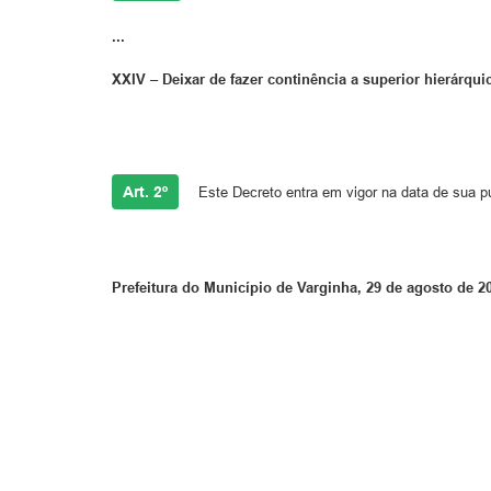
...
XXIV – Deixar de fazer continência a superior hierárqui
Art. 2º
Este Decreto entra em vigor na data de sua p
Prefeitura do Município de Varginha, 29 de agosto de 2