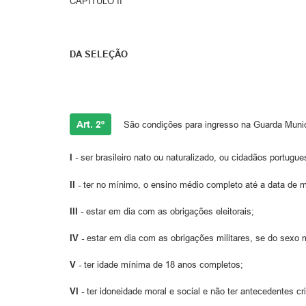
CAPÍTULO II
DA SELEÇÃO
Art. 2º
São condições para ingresso na Guarda Munic
I -
ser brasileiro nato ou naturalizado, ou cidadãos portugue
II -
ter no mínimo, o ensino médio completo até a data de m
III -
estar em dia com as obrigações eleitorais;
IV -
estar em dia com as obrigações militares, se do sexo 
V -
ter idade mínima de 18 anos completos;
VI -
ter idoneidade moral e social e não ter antecedentes cr