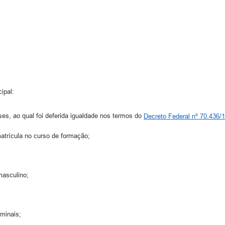
ipal:
ses, ao qual foi deferida igualdade nos termos do
Decreto Federal nº 70.436/
atrícula no curso de formação;
masculino;
iminais;