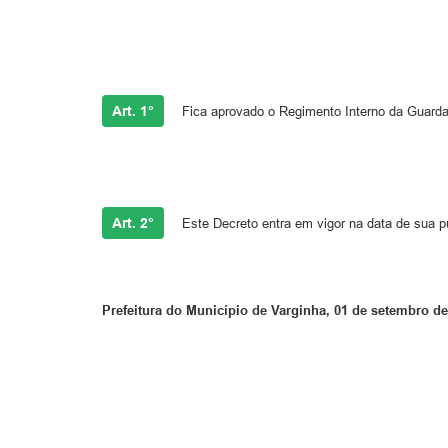
Art. 1°
Fica aprovado o Regimento Interno da Guarda
Art. 2°
Este Decreto entra em vigor na data de sua p
Prefeitura do Município de Varginha, 01 de setembro de