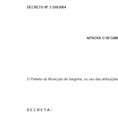
DECRETO Nº 3.520/2004
APROVA O REGIME
O Prefeito do Município de Varginha, no uso das atribuições 
D E C R E T A :