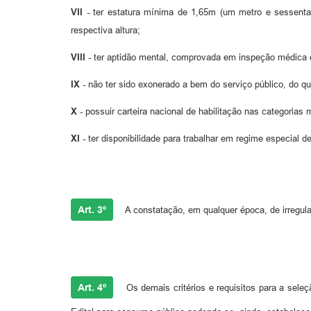
VII -
ter estatura mínima de 1,65m (um metro e sessenta
respectiva altura;
VIII -
ter aptidão mental, comprovada em inspeção médica es
IX -
não ter sido exonerado a bem do serviço público, do qu
X -
possuir carteira nacional de habilitação nas categorias 
XI -
ter disponibilidade para trabalhar em regime especial de
Art. 3º
A constatação, em qualquer época, de irregula
Art. 4º
Os demais critérios e requisitos para a sele