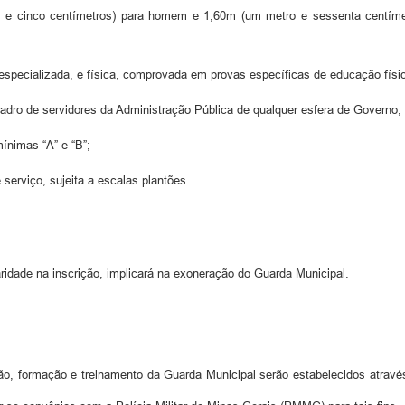
 e cinco centímetros) para homem e 1,60m (um metro e sessenta centíme
pecializada, e física, comprovada em provas específicas de educação físic
adro de servidores da Administração Pública de qualquer esfera de Governo;
mínimas “A” e “B”;
 serviço, sujeita a escalas plantões.
ridade na inscrição, implicará na exoneração do Guarda Municipal.
ção, formação e treinamento da Guarda Municipal serão estabelecidos atravé