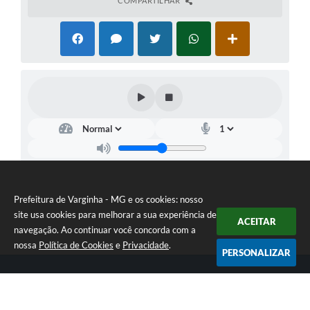
COMPARTILHAR
Prefeitura de Varginha - MG e os cookies: nosso
site usa cookies para melhorar a sua experiência de
ACEITAR
navegação. Ao continuar você concorda com a
nossa
Política de Cookies
e
Privacidade
.
PERSONALIZAR
Telefone: (35) 3690-2000
Endereço: Rua Júlio Paulo Marcellini, nº 50 | CEP: 37018-050
Atendimento de Segunda-feira a Sexta-feira das 07h30 as 17h30