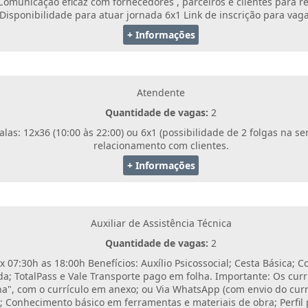
 Comunicação eficaz com fornecedores , parceiros e clientes para r
Disponibilidade para atuar jornada 6x1 Link de inscrição para vaga
+ Informações
Atendente
Quantidade de vagas:
2
as: 12x36 (10:00 às 22:00) ou 6x1 (possibilidade de 2 folgas na s
relacionamento com clientes.
+ Informações
Auxiliar de Assistência Técnica
Quantidade de vagas:
2
x 07:30h as 18:00h Benefícios: Auxílio Psicossocial; Cesta Básica; C
a; TotalPass e Vale Transporte pago em folha. Importante: Os cur
nha", com o currículo em anexo; ou Via WhatsApp (com envio do currí
 Conhecimento básico em ferramentas e materiais de obra; Perfil p