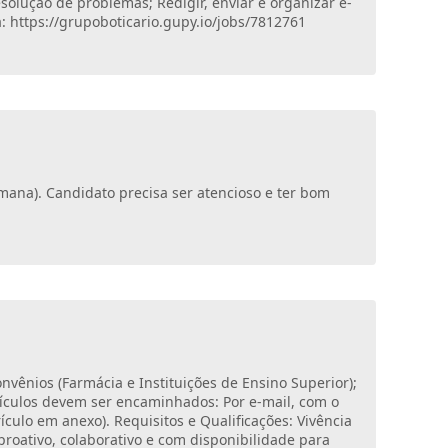
esolução de problemas; Redigir, enviar e organizar e-
: https://grupoboticario.gupy.io/jobs/7812761
emana). Candidato precisa ser atencioso e ter bom
onvênios (Farmácia e Instituições de Ensino Superior);
rículos devem ser encaminhados: Por e-mail, com o
culo em anexo). Requisitos e Qualificações: Vivência
roativo, colaborativo e com disponibilidade para