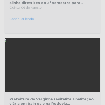
alinha diretrizes do 2º semestre para...
Quinta, 06 de Agosto
Continuar lendo
Prefeitura de Varginha revitaliza sinalização
viária em bairros e na Rodovia...