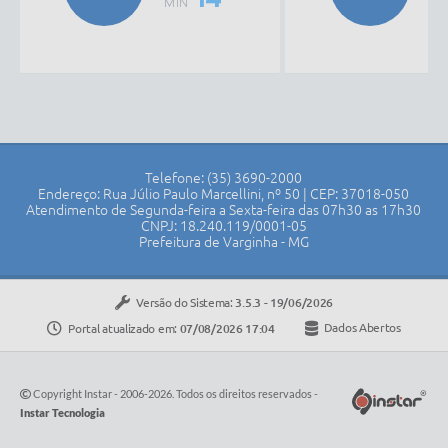
14º
MIN
MI
Telefone: (35) 3690-2000
Endereço: Rua Júlio Paulo Marcellini, nº 50 | CEP: 37018-050
Atendimento de Segunda-feira a Sexta-feira das 07h30 as 17h30
CNPJ: 18.240.119/0001-05
Prefeitura de Varginha - MG
Versão do Sistema:
3.5.3 - 19/06/2026
Portal atualizado em:
07/08/2026 17:04
Dados Abertos
Copyright Instar - 2006-2026. Todos os direitos reservados -
Instar Tecnologia