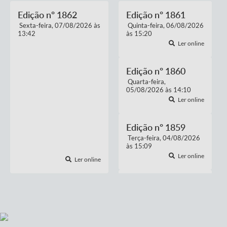
Edição nº
1862
Edição nº
1861
Sexta-feira
07/08/2026
Quinta-feira
06/08/2026
13:42
CONCORRÊNCIA ELETRÔNICA
15:20
31 AGO 2026
Ler online
Concorrência Eletrônica nº 02 - 2026 -
Contratação de solução integrada de
sistema...
Edição nº
1860
6 ANEXOS
ABERTO
Quarta-feira
05/08/2026
14:10
Ler online
Edição nº
1859
Terça-feira
04/08/2026
15:09
Ler online
Ler online
Edição nº
1858
Segunda-feira
03/08/2026
15:14
Ler online