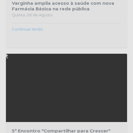
Varginha amplia acesso à saúde com nova
Farmácia Básica na rede pública
Quinta, 06 de Agosto
Continuar lendo
5º Encontro "Compartilhar para Crescer"