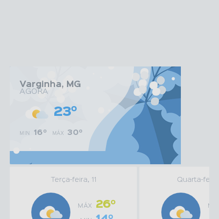
Edição nº
1857
Sexta-feira
31/07/2026
15:22
Ler online
Varginha, MG
AGORA
23º
16º
30º
MIN
MÁX
Terça-feira, 11
Quarta-feira
26º
MÁX
MÁ