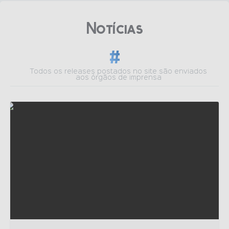
Notìcias
Todos os releases postados no site são enviados
aos órgãos de imprensa