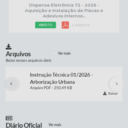
Dispensa Eletrônica 72 - 2026 -
Aquisição e Instalação de Placas e
Adesivos Internos...
4 ANEXOS
ABERTO
PREGÃO ELETRÔNICO
11 AGO 2026
Arquivos
Ver mais
Pregão Eletrônico 86 - 2026 -
Aquisição de materiais ambulatoriais
Baixe nossos arquivos úteis
7 ANEXOS
ABERTO
Instrução Técnica 01/2026 -
Arborização Urbana
PDF
250,49 KB
DISPENSA ELETRÔNICA
13 AGO 2026
Baixar
Dispensa Eletrônica 74 - 2026 -
Registro de Preço para futura e
eventual prestação...
4 ANEXOS
ABERTO
Diário Oficial
Ver mais