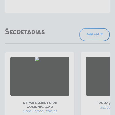
Secretarias
VER MAIS
DEPARTAMENTO DE
FUNDAÇÃO 
COMUNICAÇÃO
Marquinho
Carla Corrêa Beraldo